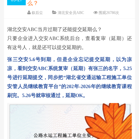
么？
叙后尘
湖北安全员ABC
围观
26786
次
5 条评论
日期：
2026-05-27
湖北交安
ABC当月过期了还能提交延期么？
字体：
大
中
小
只要企业进入交安
ABC系统后台，查看复审（延期）还
有这号人，就是还可以提交延期的。
张三交安
5.6号到期，但是企业忘记提交延期，以为凉
凉，看到交安ABC系统复审（延期）有张三的名字，5.25
号进行延期提交，同步把“湖北省交通运输工程施工单位
安管人员继续教育平台”的202年-2026年的继续教育课程
刷完。5.26号就审核通过，延期OK。