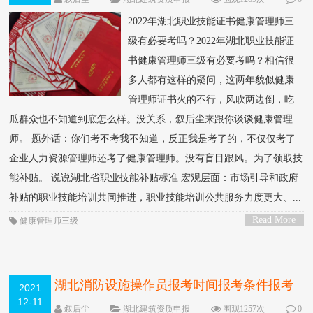
条评论
2022年湖北职业技能证书健康管理师三
级有必要考吗？2022年湖北职业技能证
书健康管理师三级有必要考吗？相信很
多人都有这样的疑问，这两年貌似健康
管理师证书火的不行，风吹两边倒，吃
瓜群众也不知道到底怎么样。没关系，叙后尘来跟你谈谈健康管理
师。 题外话：你们考不考我不知道，反正我是考了的，不仅仅考了
企业人力资源管理师还考了健康管理师。没有盲目跟风。为了领取技
能补贴。 说说湖北省职业技能补贴标准 宏观层面：市场引导和政府
补贴的职业技能培训共同推进，职业技能培训公共服务力度更大、...
Read More
健康管理师三级
>
湖北消防设施操作员报考时间报考条件报考
2021
12-11
流程考核方式
叙后尘
湖北建筑资质申报
围观1257次
0