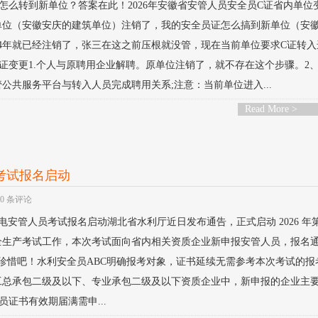
怎么转到新单位？答案在此！2026年安徽省安管人员安全员C证省内单位
单位（安徽安庆的建筑单位）注销了，我的安全员证怎么搞到新单位（安
24年就已经注销了，张三在这之前压根就没管，现在当前单位要求C证转
证变更1.个人与原聘用企业解聘。原单位注销了，就不存在这个步骤。2
公共服务平台与转入人员完成聘用关系;注意：当前单位进入...
Read More >
员考试报名启动
0 条评论
利水电安管人员考试报名启动湖北省水利厅近日发布通告，正式启动 2026 年
全生产考试工作，本次考试面向省内相关资质企业新申报安管人员，报名
珍惜吧！水利安全员ABC明确报考对象，证书延续无需参考本次考试的报
工总承包二级及以下、专业承包二级及以下资质企业中，新申报的企业主
证书有效期届满需申...