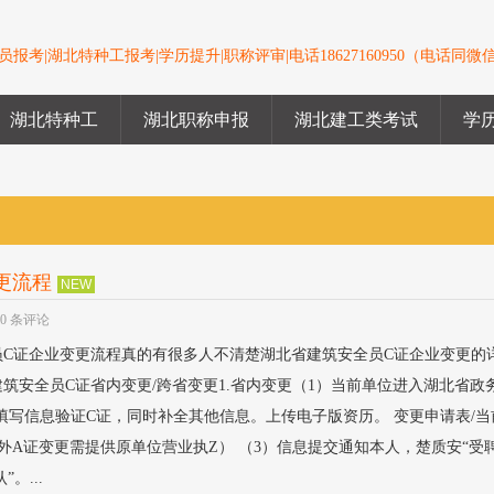
报考|湖北特种工报考|学历提升|职称评审|电话18627160950（电话同微
湖北特种工
湖北职称申报
湖北建工类考试
学
更流程
NEW
0 条评论
全员C证企业变更流程真的有很多人不清楚湖北省建筑安全员C证企业变更的
筑安全员C证省内变更/跨省变更1.省内变更（1）当前单位进入湖北省政
）填写信息验证C证，同时补全其他信息。上传电子版资历。 变更申请表/
另外A证变更需提供原单位营业执Z） （3）信息提交通知本人，楚质安“受
。...