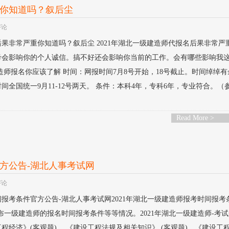
重你知道吗？叙后尘
评论
后果非常严重你知道吗？叙后尘 2021年湖北一级建造师代报名后果非常严
考会影响你的个人诚信。搞不好还会影响你当前的工作。会有哪些影响我
建造师报名你应该了解 时间：网报时间7月8号开始，18号截止。时间绰绰
全国统一9月11-12号两天。 条件：本科4年，专科6年，专业符合。（
.
Read More >
官方公告-湖北人事考试网
评论
间报考条件官方公告-湖北人事考试网2021年湖北一级建造师报考时间报考
布一级建造师的报名时间报考条件等等情况。2021年湖北一级建造师-考
程经济》(客观题) 、《建设工程法规及相关知识》 (客观题)、《建设工