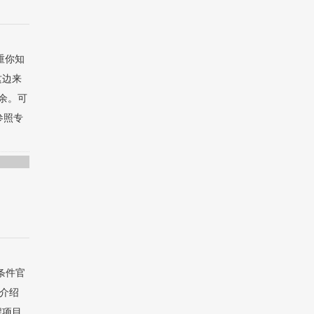
重你知
这边来
有余。可
参照专
条件官
试介绍
程项目