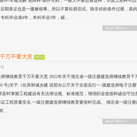
建报考条件-常规理解 免两科-条件苛刻，一般人不要想着这种，市面上那种可
，后期拿证也是一建麻烦事。所以不要轻易尝试。除非你的条件过硬，真
专科毕业满4年，本科毕业3年，硕...
Read More >
育千万不要大意
NEW
评论
造师继续教育千万不要大意 2022年关于湖北省一级注册建造师继续教育千
) 40 号)关于《住房和城乡建.设部办公厅关于全面实行一-级建造师电子注
造师及时掌握工程建设有关法律法规、标准规范，增强职业道德和诚信守法
证工程质量安全,一级注册建造师继续教育要按时完成。 湖北省一级注册
..
Read More >