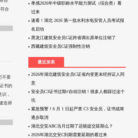
以帮你
孝感2026年中级职称水平能力测试（综合类）看
的符合
过来
速看！湖北 2026 第一批水利水电安管人员考试报
名启动
黑龙江建筑安全员C证跨省调出原单位注销了
西藏建筑安全员C证强制性注销
最近发表
2026年湖北建筑安全员C证省内变更未经持证人同
万不要
意
册证书的
安全员C3证书过期≠自动注销！很多人都踩过这个
意识，
坑
建造师
紧急预警！6 月 1 日起严查 C3 安全员，证书或将
逐步取消
湖北交安ABC当月过期了还能提交延期么？
2026年湖北交安C到期需要延期的看过来