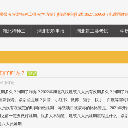
报考|湖北特种工报考|学历提升|职称评审|电话18627160950（电话同微
湖北特种工
湖北职称申报
湖北建工类考试
学
到期了咋办？
NEW
0 条评论
有效期多久？到期了咋办？2022年湖北武汉建筑八大员有效期多久？到期了
，重新报考。叙后尘是谁？抖音、小红书、微博、知乎、快手、百度等都可
大员没有在规定的时间内做延期，导致项目被废标的比比皆是。2021年开
期之前一定要做好延期。很多人不知道，建筑八大员延期流程是什么，叙
八大员延期...