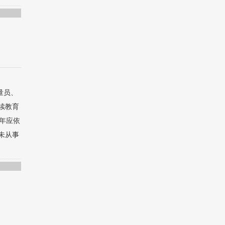
量员、
续教育
每年应依
未从事