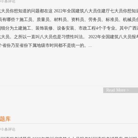
0 条评论
七大员你想知道的问题都在这 2022年全国建筑八大员住建厅七大员你想知
八大员有哪些？施工员、质量员、材料员、资料员、劳务员、标准员、机械员
别细分为土建施工、装饰装修、设备安装、市政工程4个子专业。其中广西
大员。之所以一直叫八大员也是习惯性叫法。 2022年全国建筑八大员报
个省份乃至省份下属地级市时间都不是统一的。...
Read More >
试题库
0 条评论