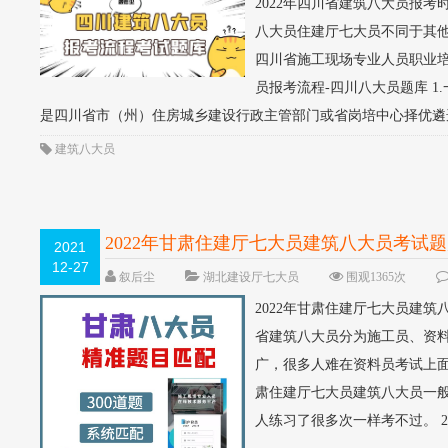
2022年四川省建筑八大员报考
八大员住建厅七大员不同于其
四川省施工现场专业人员职业培
员报考流程-四川八大员题库 
是四川省市（州）住房城乡建设行政主管部门或省岗培中心择优遴选
建筑八大员
2022年甘肃住建厅七大员建筑八大员考试
2021
12-27
叙后尘
湖北建设厅七大员
围观1365次
2022年甘肃住建厅七大员建筑
省建筑八大员分为施工员、资
广，很多人难在资料员考试上面
肃住建厅七大员建筑八大员一般题
人练习了很多次一样考不过。 2