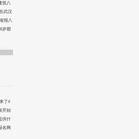
建筑八
在武汉
汉省报八
8岁都
来了#
候开始
提供什
报名网